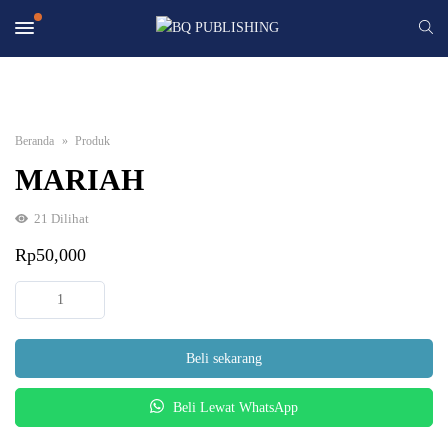
Beranda
Produk
MARIAH
21
Dilihat
Rp
50,000
Kuantitas
MARIAH
Beli sekarang
Beli Lewat WhatsApp