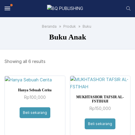
Beranda
Produk
Buku
Buku Anak
Sorted
Showing all 6 results
by
latest
Hanya Sebuah Cerita
Rp
100,000
MUKHTASHOR TAFSIR AL-
FSTIHAH
Rp
150,000
Beli sekarang
Beli sekarang