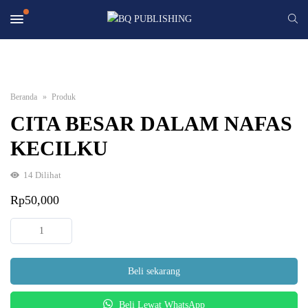
Beranda
Produk
CITA BESAR DALAM NAFAS
KECILKU
14
Dilihat
Rp
50,000
Kuantitas
CITA
BESAR
Beli sekarang
DALAM
NAFAS
Beli Lewat WhatsApp
KECILKU