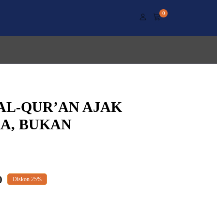
0
AL-QUR’AN AJAK
A, BUKAN
Current
0
Diskon
25%
price
is: