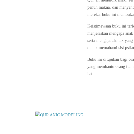
Qur’an mendidik anak. Ter
penuh makna, dan menyentu
mereka, buku ini membuka 
Keistimewaan buku ini ter
menjelaskan mengapa anak 
serta mengapa akhlak yang k
diajak memahami sisi psiko
Buku ini ditujukan bagi or
yang membantu orang tua 
hati.