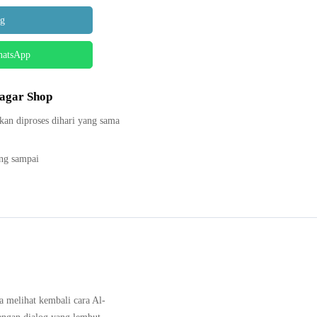
.
Rp150,000.
ng
hatsApp
dagar Shop
kan diproses dihari yang sama
ang sampai
a melihat kembali cara Al-