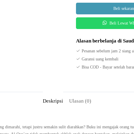
AL-
Rp200,000
Beli sekara
QUR’AN
AJAK
Beli Lewat W
ANAK
BICARA,
BUKAN
Alasan berbelanja di Sau
AMARAH
Pesanan sebelum jam 2 siang a
Garansi uang kembali
Bisa COD - Bayar setelah bar
Deskripsi
Ulasan (0)
g dimarahi, tetapi justru semakin sulit diarahkan? Buku ini mengajak orang tu