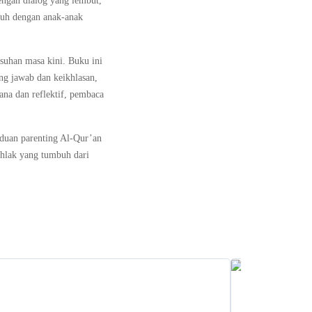
ngan dialog yang lembut,
Nuh dengan anak-anak
suhan masa kini. Buku ini
g jawab dan keikhlasan,
ana dan reflektif, pembaca
nduan parenting Al-Qur’an
hlak yang tumbuh dari