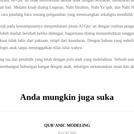
nyata, Al-Qur’an tidak membentuk akhlak anak dengan bentakan, melainkan de
h hati. Melalui kisah dialog Luqman, Nabi Ibrahim, Nabi Ya‘qub, dan Nabi 
cara pandang baru tentang pengasuhan yang menenangkan sekaligus mendidik.
letak pada kemampuannya menjembatani pesan Al-Qur’an dengan realitas penga
lebih mudah berubah ketika didengar, bagaimana dialog menumbuhkan tanggun
uat tidak lahir dari paksaan, tetapi dari kesadaran. Dengan bahasa yang sederh
logis anak tanpa meninggalkan nilai-nilai wahyu.
ang tua dan pendidik yang lelah dengan pola asuh yang melelahkan. Sebuah pa
membangun hubungan hangat dengan anak, sekaligus menanamkan iman dan ak
Anda mungkin juga suka
QUR’ANIC MODELING
Rp
150,000