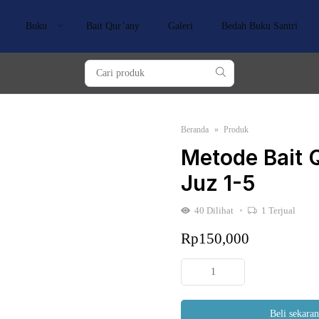
Buku
Bait Qur’any
Galeri
Bedah Buku Santri
Beranda
Produk
Metode Bait 
Juz 1-5
40
Dilihat
1
Terjual
Rp
150,000
Kuantitas
Metode
Bait
Beli sekara
Qur'any