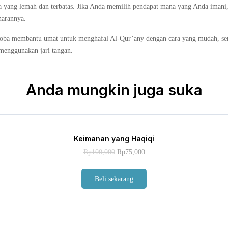
a yang lemah dan terbatas. Jika Anda memilih pendapat mana yang Anda imani
narannya.
oba membantu umat untuk menghafal Al-Qur’any dengan cara yang mudah, se
menggunakan jari tangan.
Anda mungkin juga suka
Keimanan yang Haqiqi
Original
Current
Rp
100,000
Rp
75,000
price
price
was:
is:
Rp100,000.
Rp75,000.
Beli sekarang