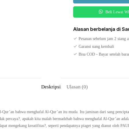
Awalan
Beli Lewat W
Juz
1-
5
Alasan berbelanja di S
Pesanan sebelum jam 2 siang a
Garansi uang kembali
Bisa COD - Bayar setelah bar
Deskripsi
Ulasan (0)
-Qur’an bahwa menghafal Al-Qur’an itu muda. Itu jaminan dari sang pencipta 
idak percaya?, apakah kita malah bermadzhab bahwa menghafal Al-Qur’an adala
pat mengekang kreatifitas?, seperti pendapatnya piaget yang dianut oleh PAU