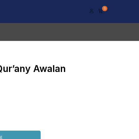
0
Qur’any Awalan
ng